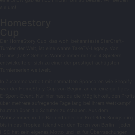
eine Show gab es noch nicht? Um so besser: Wir setzen
sie um!
Homestory
Cup
Der HomeStory Cup, das wohl bekannteste StarCraft-
Turnier der Welt, ist eine wahre TaKeTV-Legacy. Von
Dennis ‚TaKe‘ Gehlens Wohnzimmer mit nur 4 Spielern
entwickelte er sich zu einer der prestigeträchtigsten
Turnierserien weltweit.
In Zusammenarbeit mit namhaften Sponsoren wie Shopify
war der HomeStory Cup von Beginn an ein einzigartiges
E-Sport-Event. Nur hier hast du die Möglichkeit,
den Profis
über mehrere aufregende Tage lang bei ihrem Wettkampf
hautnah über die Schulter zu schauen. Aus dem
Wohnzimmer, in die Bar und über die Krefelder Königsburg
bis in das Tropical Island vor den Toren von Berlin – jeder
HSC hat sein eigenes Motto und ist für Überraschungen