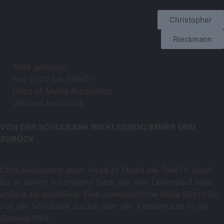
Christopher
Rieckmann
1989 geboren
Seit 2022 bei TaKeTV
Head of Media Production
Valorant hardstuck
VON DER SCHULBANK INS KLASSENZIMMER UND
ZURÜCK
Chris Rieckmann unser Head of Media bei TaKeTV. Doch
bis er seinen Traumberuf fand, war sein Lebenslauf alles
andere als geradlinig. Eine abenteuerliche Reise führte ihn
von der Schulbank zurück über den Klassenraum in die
Gaming-Welt.